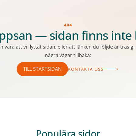
404
psan — sidan finns inte
n vara att vi flyttat sidan, eller att länken du följde är trasig.
några vägar tillbaka:
TILL STARTSIDAN
KONTAKTA OSS
Populära sidor