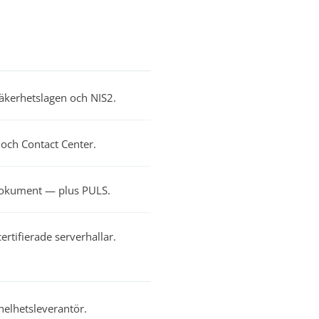
äkerhetslagen och NIS2.
 och Contact Center.
 dokument — plus PULS.
ertifierade serverhallar.
helhetsleverantör.