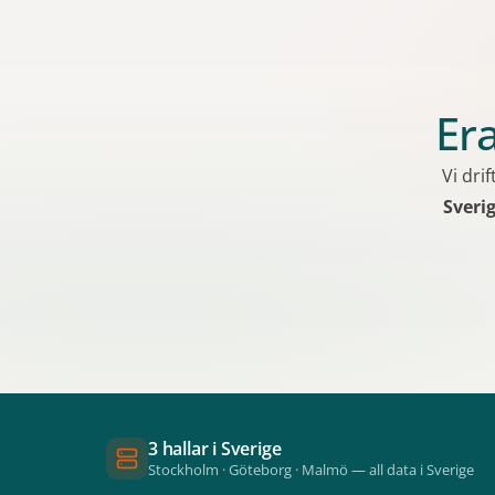
Era
Vi dri
Sveri
3 hallar i Sverige
Stockholm · Göteborg · Malmö — all data i Sverige