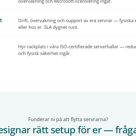
övervakning och Microsoft-licensiering ingår.
t
Drift, övervakning och support av era servrar — fysiska el
eller hos er. SLA dygnet runt.
Hyr rackplats i våra ISO-certifierade serverhallar — redu
och fysisk säkerhet ingår.
Funderar ni på att flytta servrarna?
esignar rätt setup för er — fråg