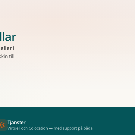
llar
allar i
in till
Tjänster
Virtuell och Colocation — med support på båda