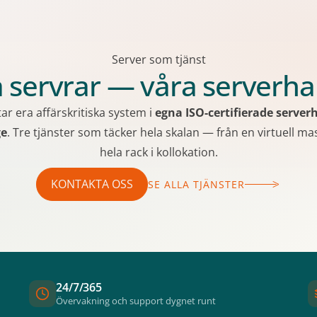
Server som tjänst
 servrar — våra serverha
ftar era affärskritiska system i
egna ISO-certifierade serverh
ge
. Tre tjänster som täcker hela skalan — från en virtuell mask
hela rack i kollokation.
KONTAKTA OSS
SE ALLA TJÄNSTER
24/7/365
Övervakning och support dygnet runt