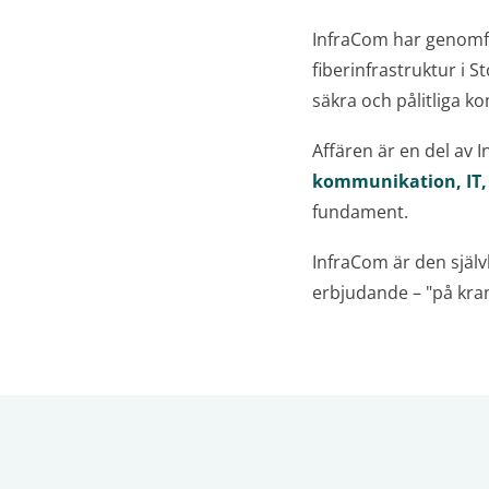
InfraCom har genomför
fiberinfrastruktur i 
säkra och pålitliga k
Affären är en del av 
kommunikation, IT,
fundament.
InfraCom är den självk
erbjudande – "på kran"