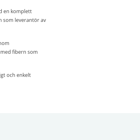
ed en komplett
on som leverantör av
 inom
med fibern som
igt och enkelt