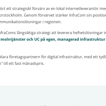
t ett strategiskt förvärv av en lokal internetleverantör m
Storstockholm. Genom förvärvet stärker InfraCom sin positi
ommunikationslösningar i regionen.
InfraComs långsiktiga strategi att leverera helhetslösningar
 molntjänster och UC på egen, managerad infrastruktur
lara företagspartnern för digital infrastruktur, med ett tydl
 till ett fast månadspris.