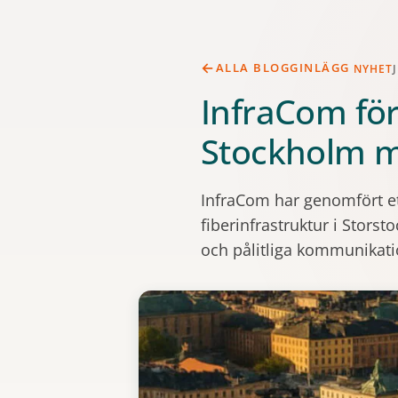
ALLA BLOGGINLÄGG
NYHET
InfraCom för
Stockholm m
InfraCom har genomfört ett
fiberinfrastruktur i Stors
och pålitliga kommunikati