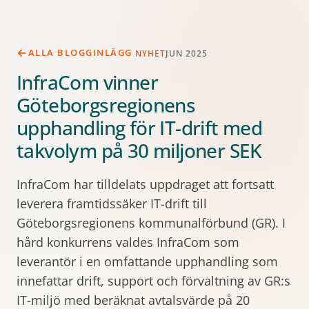
ALLA BLOGGINLÄGG
NYHET
JUN 2025
InfraCom vinner
Göteborgsregionens
upphandling för IT-drift med
takvolym på 30 miljoner SEK
InfraCom har tilldelats uppdraget att fortsatt
leverera framtidssäker IT-drift till
Göteborgsregionens kommunalförbund (GR). I
hård konkurrens valdes InfraCom som
leverantör i en omfattande upphandling som
innefattar drift, support och förvaltning av GR:s
IT-miljö med beräknat avtalsvärde på 20