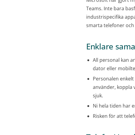
Microsoft har gjort m
Teams. Inte bara bas
industrispecifika appa
smarta telefoner och 
Enklare samar
All personal kan a
dator eller mobilte
Personalen enkelt
använder, koppla v
sjuk.
Ni hela tiden har
Risken för att tel