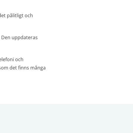
et pålitligt och
rt. Den uppdateras
elefoni och
rsom det finns många