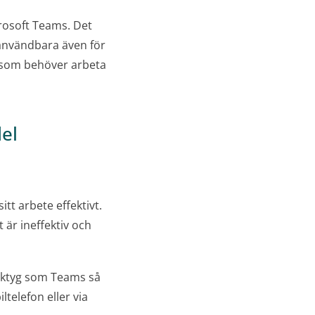
rosoft Teams. Det
 användbara även för
r som behöver arbeta
del
itt arbete effektivt.
är ineffektiv och
rktyg som Teams så
telefon eller via