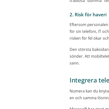
trådlösa "dumma" tel
2. Risk för haveri
Eftersom personalen a
för sin telefoni, IT o
risken för fel ökar o
Den största baksidan ä
sönder. Att mobiltel
sann.
Integrera tel
Numera kan du knyta i
en och samma lösnin