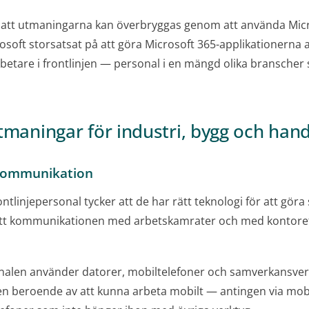
 att utmaningarna kan överbryggas genom att använda Mic
osoft storsatsat på att göra Microsoft 365-applikationerna
betare i frontlinjen — personal i en mängd olika bransche
tmaningar för industri, bygg och han
kommunikation
ontlinjepersonal tycker att de har rätt teknologi för att göra s
tt kommunikationen med arbetskamrater och med kontoret 
alen använder datorer, mobiltelefoner och samverkansve
en beroende av att kunna arbeta mobilt — antingen via mobil