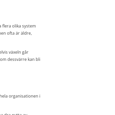
 flera olika system
men ofta är äldre,
elvis växeln går
som dessvärre kan bli
hela organisationen i