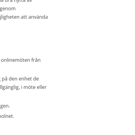
na dra nytta av
n genom
möjligheten att använda
i onlinemöten från
g på den enhet de
gänglig, i möte eller
ngen.
molnet.