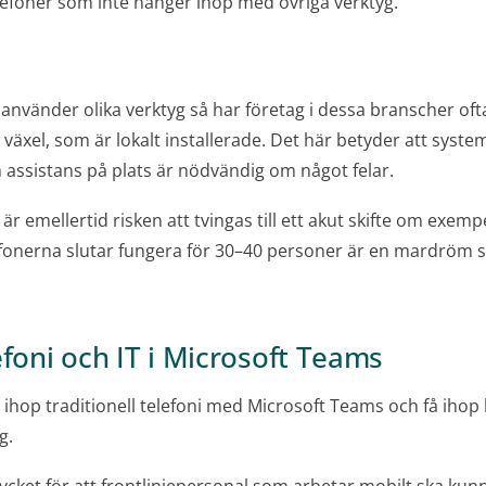
efoner som inte hänger ihop med övriga verktyg.
nvänder olika verktyg så har företag i dessa branscher ofta
ch växel, som är lokalt installerade. Det här betyder att syste
ch assistans på plats är nödvändig om något felar.
r emellertid risken att tvingas till ett akut skifte om exemp
efonerna slutar fungera för 30–40 personer är en mardröm 
efoni och IT i Microsoft Teams
hop traditionell telefoni med Microsoft Teams och få ihop 
g.