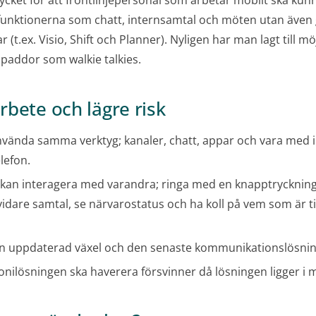
ycket för att frontlinjepersonal som arbetar mobilt ska kun
funktionerna som chatt, internsamtal och möten utan äve
r (t.ex. Visio, Shift och Planner). Nyligen har man lagt till 
paddor som walkie talkies.
bete och lägre risk
nvända samma verktyg; kanaler, chatt, appar och vara med 
lefon.
 kan interagera med varandra; ringa med en knapptrycknin
idare samtal, se närvarostatus och ha koll på vem som är till
 en uppdaterad växel och den senaste kommunikationslösni
efonilösningen ska haverera försvinner då lösningen ligger i 