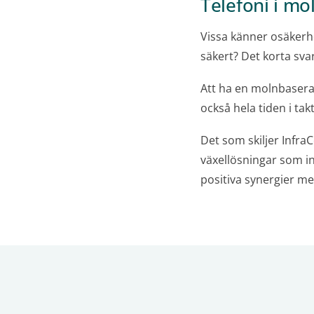
Telefoni i mo
Vissa känner osäkerhet
säkert? Det korta svar
Att ha en molnbaserad
också hela tiden i tak
Det som skiljer InfraC
växellösningar som i
positiva synergier med