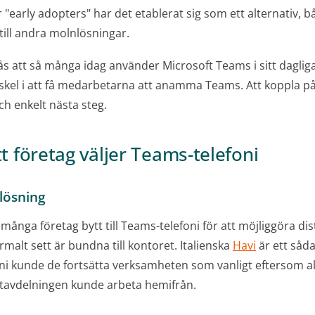
r "early adopters" har det etablerat sig som ett alternativ, båd
till andra molnlösningar.
ås att så många idag använder Microsoft Teams i sitt dagliga
skel i att få medarbetarna att anamma Teams. Att koppla på
 och enkelt nästa steg.
tt företag väljer Teams-telefoni
slösning
nga företag bytt till Teams-telefoni för att möjliggöra di
lt sett är bundna till kontoret. Italienska
Havi
är ett såd
ni kunde de fortsätta verksamheten som vanligt eftersom all
tavdelningen kunde arbeta hemifrån.