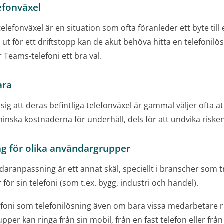
lefonväxel
 telefonväxel är en situation som ofta föranleder ett byte til
 ut för ett driftstopp kan de akut behöva hitta en telefonilö
 Teams-telefoni ett bra val.
ara
g att deras befintliga telefonväxel är gammal väljer ofta att
 minska kostnaderna för underhåll, dels för att undvika risken
ng för olika användargrupper
daranpassning är ett annat skäl, speciellt i branscher som tr
r för sin telefoni (som t.ex. bygg, industri och handel).
foni som telefonilösning även om bara vissa medarbetare 
er kan ringa från sin mobil, från en fast telefon eller från