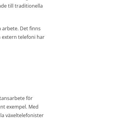
e till traditionella
 arbete. Det finns
 extern telefoni har
stansarbete för
ant exempel. Med
a växeltelefonister