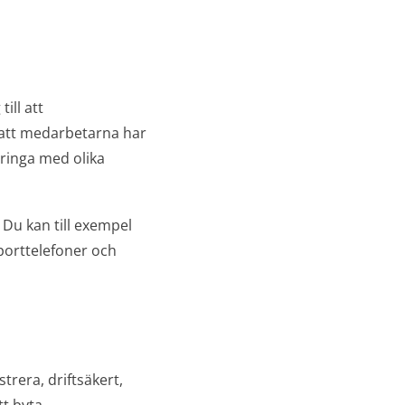
ill att
 i att medarbetarna har
 ringa med olika
Du kan till exempel
porttelefoner och
trera, driftsäkert,