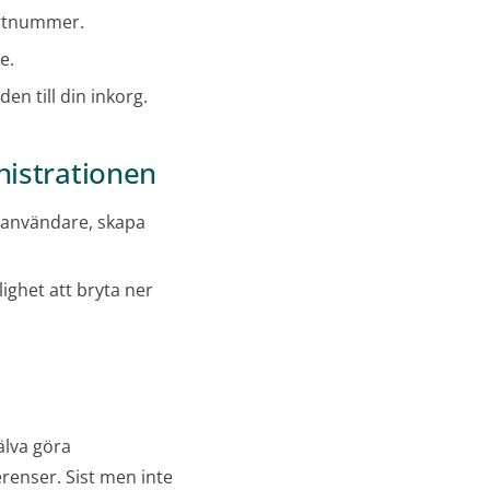
kortnummer.
e.
den till din inkorg.
nistrationen
l användare, skapa
ighet att bryta ner
älva göra
renser. Sist men inte