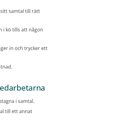
tt samtal till rätt
 kö tills att någon
ger in och trycker ett
stnad.
medarbetarna
ptagna i samtal.
 till ett annat