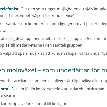
telefonist
: Ger den som ringer möjligheten att själv koppla si
ing. Till exempel "välj ett för kundservice".
rar samtal som kommer in samtidigt genom att placera dem i
ara.
 Låter dig dela upp medarbetare i olika grupper. Den som rin
pplas till medarbetarna i den samtalsgruppen.
n välja att spela musik så att kunden slipper vänta under ty
 en molnväxel – som underlättar för 
edarbetare kan se om deras kollegor är tillgängliga eller up
amtal
: Du kan få din kontorstelefon att vidarebefordra samtal
e svarar.
 kan koppla vidare samtal till kollegor.