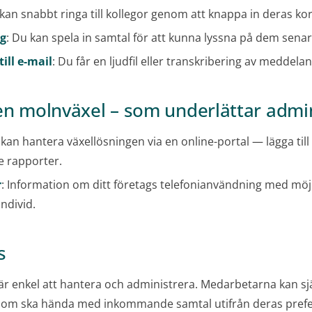
 kan snabbt ringa till kollegor genom att knappa in deras 
ng
: Du kan spela in samtal för att kunna lyssna på dem senar
ill e-mail
: Du får en ljudfil eller transkribering av meddelan
 en molnväxel – som underlättar admi
 kan hantera växellösningen via en online-portal — lägga til
e rapporter.
r
: Information om ditt företags telefonianvändning med möjl
individ.
s
är enkel att hantera och administrera. Medarbetarna kan sj
d som ska hända med inkommande samtal utifrån deras prefe