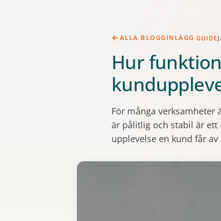
ALLA BLOGGINLÄGG
GUIDE
J
Hur funktion
kunduppleve
För många verksamheter är 
är pålitlig och stabil är e
upplevelse en kund får av d