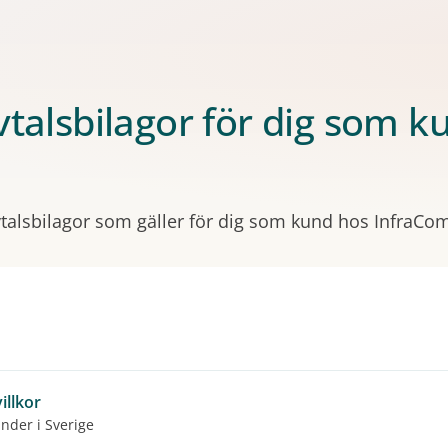
avtalsbilagor för dig som 
avtalsbilagor som gäller för dig som kund hos InfraCo
illkor
under i Sverige