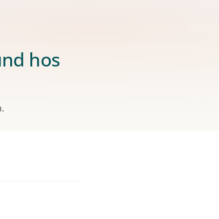
kund hos
m.