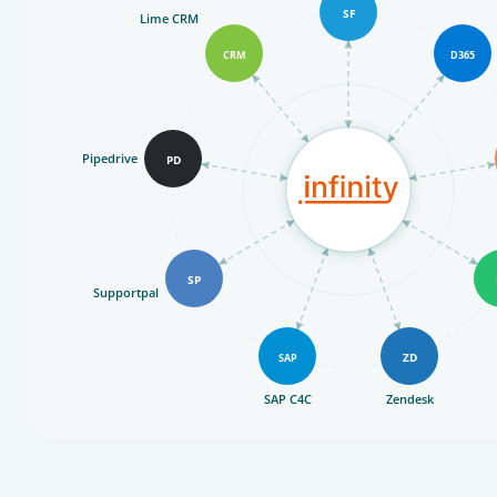
SF
Lime CRM
CRM
D365
Pipedrive
PD
SP
Supportpal
ZD
SAP
SAP C4C
Zendesk