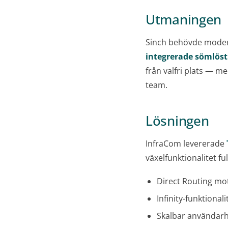
Utmaningen
Sinch behövde modern
integrerade sömlöst
från valfri plats — m
team.
Lösningen
InfraCom levererade
växelfunktionalitet fu
Direct Routing mo
Infinity-funktional
Skalbar användarha