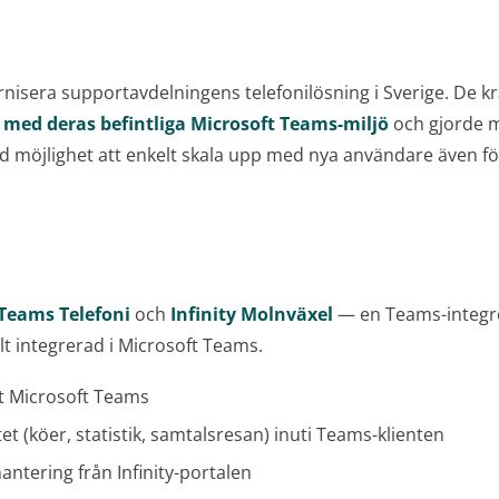
isera supportavdelningens telefonilösning i Sverige. De k
 med deras befintliga Microsoft Teams-miljö
och gjorde 
ed möjlighet att enkelt skala upp med nya användare även fö
Teams Telefoni
och
Infinity Molnväxel
— en Teams-integre
llt integrerad i Microsoft Teams.
t Microsoft Teams
itet (köer, statistik, samtalsresan) inuti Teams-klienten
ntering från Infinity-portalen