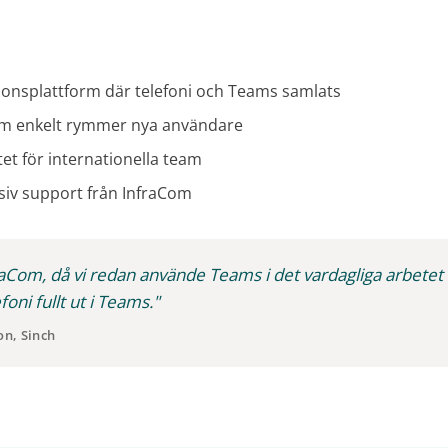
nsplattform där telefoni och Teams samlats
om enkelt rymmer nya användare
itet för internationella team
iv support från InfraCom
fraCom, då vi redan använde Teams i det vardagliga arbete
foni fullt ut i Teams."
n, Sinch