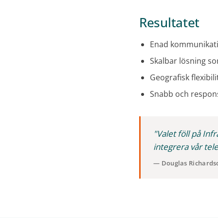
Resultatet
Enad kommunikatio
Skalbar lösning s
Geografisk flexibil
Snabb och respons
"Valet föll på In
integrera vår tele
— Douglas Richardso