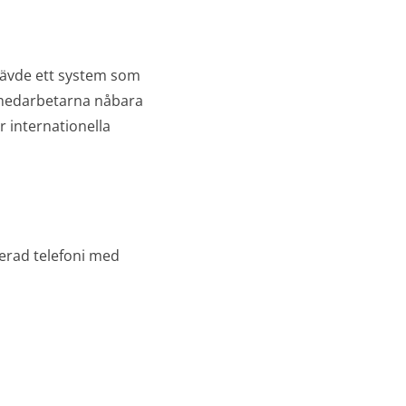
rävde ett system som
medarbetarna nåbara
r internationella
rad telefoni med