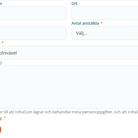
r
Ort
Antal anställda
*
e
*
)
r till att InfraCom lagrar och behandlar mina personuppgifter, och att Inf
g.
*